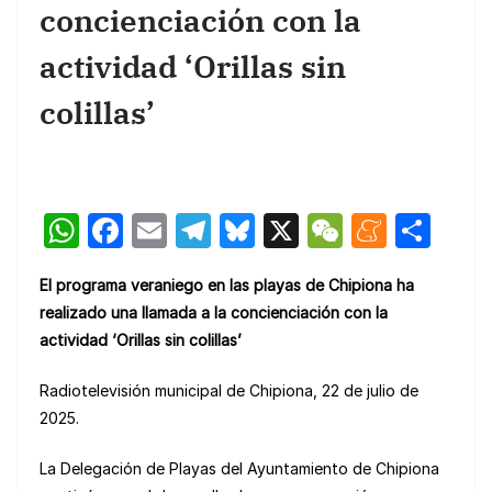
concienciación con la
actividad ‘Orillas sin
colillas’
W
F
E
T
Bl
X
W
M
C
h
a
m
el
u
e
e
o
El programa veraniego en las playas de Chipiona ha
at
c
ail
e
e
C
n
m
realizado una llamada a la concienciación con la
s
e
gr
s
h
e
p
actividad ‘Orillas sin colillas’
A
b
a
k
at
a
ar
Radiotelevisión municipal de Chipiona, 22 de julio de
p
o
m
y
m
tir
2025.
p
o
e
k
La Delegación de Playas del Ayuntamiento de Chipiona