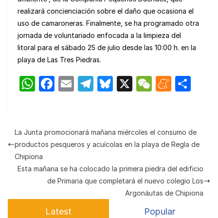
realizará concienciación sobre el daño que ocasiona el
uso de camaroneras. Finalmente, se ha programado otra
jornada de voluntariado enfocada a la limpieza del
litoral para el sábado 25 de julio desde las 10:00 h. en la
playa de Las Tres Piedras.
W
F
E
T
Bl
X
W
M
C
h
a
m
el
u
e
e
o
at
c
ail
e
e
C
n
m
s
e
gr
s
h
e
p
La Junta promocionará mañana miércoles el consumo de
A
b
a
k
at
a
ar
productos pesqueros y acuícolas en la playa de Regla de
p
o
m
y
m
tir
Chipiona
Esta mañana se ha colocado la primera piedra del edificio
p
o
e
de Primaria que completará el nuevo colegio Los
k
Argonáutas de Chipiona
Latest
Popular