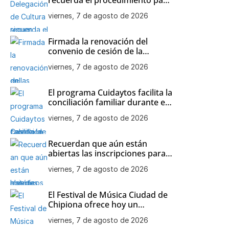
participar en las visitas
viernes, 7 de agosto de 2026
teatralizadas al Castillo de
Chipiona
Firmada la renovación del
convenio de cesión de la
colección de maquetas de
viernes, 7 de agosto de 2026
barcos históricos de Julio
Bornay al Ayuntamiento de
Chipiona
El programa Cuidaytos facilita la
conciliación familiar durante el
mes de agosto en Chipiona
viernes, 7 de agosto de 2026
Recuerdan que aún están
abiertas las inscripciones para
el Open de Tenis de agosto en
viernes, 7 de agosto de 2026
Chipiona
El Festival de Música Ciudad de
Chipiona ofrece hoy un
concierto de Orquesta
viernes, 7 de agosto de 2026
Flamenca