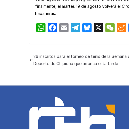
finalmente, el martes 19 de agosto volverá el C
habaneras.
W
F
E
T
Bl
X
W
h
a
m
el
u
e
at
c
ail
e
e
C
s
e
gr
s
h
26 inscritos para el torneo de tenis de la Semana 
A
b
a
k
at
Deporte de Chipiona que arranca esta tarde
p
o
m
y
p
o
k