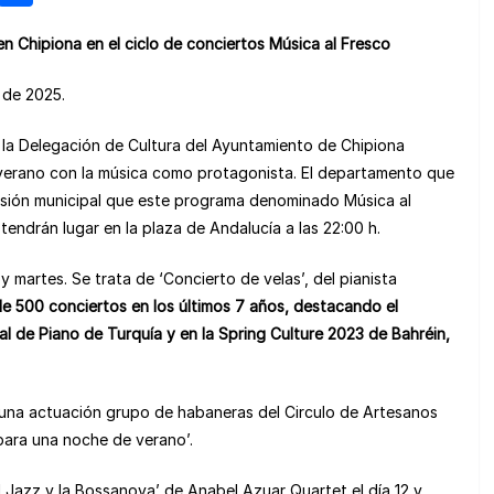
e
o
en Chipiona en el ciclo de conciertos Música al Fresco
n
m
e
p
o de 2025.
a
ar
la Delegación de Cultura del Ayuntamiento de Chipiona
m
tir
 verano con la música como protagonista. El departamento que
e
isión municipal que este programa denominado Música al
tendrán lugar en la plaza de Andalucía a las 22:00 h.
y martes. Se trata de ‘Concierto de velas’, del pianista
de 500 conciertos en los últimos 7 años, destacando el
nal de Piano de Turquía y en la Spring Culture 2023 de Bahréin,
rá una actuación grupo de habaneras del Circulo de Artesanos
para una noche de verano’.
 Jazz y la Bossanova’ de Anabel Azuar Quartet el día 12 y,