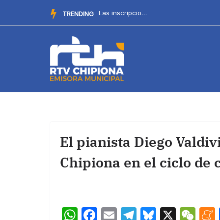
Saltar
La Delegación de Cultura recuerda el procedimiento para par...
TRENDING
al
contenido
El pianista Diego Valdiv
Chipiona en el ciclo de 
W
F
E
T
Bl
X
W