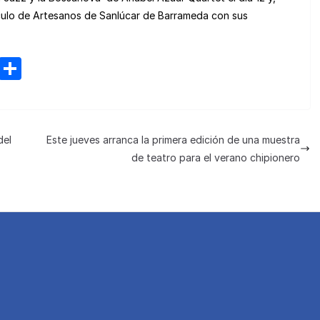
irculo de Artesanos de Sanlúcar de Barrameda con sus
M
C
e
o
n
m
e
p
del
Este jueves arranca la primera edición de una muestra
a
ar
de teatro para el verano chipionero
m
tir
e