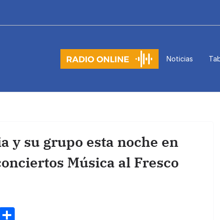
Noticias
Tab
ia y su grupo esta noche en
conciertos Música al Fresco
M
C