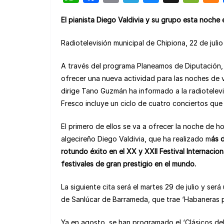
h
a
m
el
u
e
El pianista Diego Valdivia y su grupo esta noche 
at
c
ail
e
e
C
s
e
gr
s
h
Radiotelevisión municipal de Chipiona, 22 de juli
A
b
a
k
at
A través del programa Planeamos de Diputación, 
p
o
m
y
ofrecer una nueva actividad para las noches de
p
o
dirige Tano Guzmán ha informado a la radiotelev
k
Fresco incluye un ciclo de cuatro conciertos que 
El primero de ellos se va a ofrecer la noche de ho
algecireño Diego Valdivia, que ha realizado m
ás 
rotundo éxito en el XX y XXII Festival Internacio
festivales de gran prestigio en el mundo.
La siguiente cita será el martes 29 de julio y se
de Sanlúcar de Barrameda, que trae ‘Habaneras 
Ya en agosto, se han programado el ‘Clásicos del