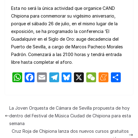
Esta no será la única actividad que organice CAND
Chipiona para conmemorar su vigésimo aniversario,
porque el sábado 26 de julio, en el mismo lugar de la
exposición, se ha programado la conferencia ‘El
Guadalquivir en el Siglo de Oro: auge decadencia del
Puerto de Sevilla, a cargo de Marcos Pacheco Morales
Padrón. Comenzará a las 21:00 horas y tendrá entrada
libre hasta completar el aforo.
W
F
E
T
Bl
X
W
M
C
h
a
m
el
u
e
e
o
at
c
ail
e
e
C
n
m
s
e
gr
s
h
e
p
La Joven Orquesta de Cámara de Sevilla propuesta de hoy
A
b
a
k
at
a
ar
dentro del Festival de Música Ciudad de Chipiona para esta
p
o
m
y
m
tir
semana
Cruz Roja de Chipiona lanza dos nuevos cursos gratuitos
p
o
e