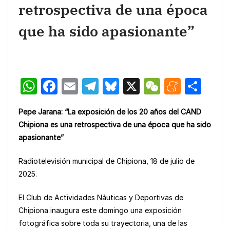
retrospectiva de una época
que ha sido apasionante”
W
F
E
T
Bl
X
W
M
C
h
a
m
el
u
e
e
o
Pepe Jarana: “La exposición de los 20 años del CAND
at
c
ail
e
e
C
n
m
Chipiona es una retrospectiva de una época que ha sido
s
e
gr
s
h
e
p
apasionante”
A
b
a
k
at
a
ar
Radiotelevisión municipal de Chipiona, 18 de julio de
p
o
m
y
m
tir
2025.
p
o
e
k
El Club de Actividades Náuticas y Deportivas de
Chipiona inaugura este domingo una exposición
fotográfica sobre toda su trayectoria, una de las