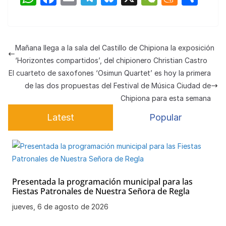
h
a
m
el
u
e
e
o
at
c
ail
e
e
C
n
m
s
e
gr
s
h
e
p
Mañana llega a la sala del Castillo de Chipiona la exposición
A
b
a
k
at
a
ar
‘Horizontes compartidos’, del chipionero Christian Castro
p
o
m
y
m
tir
El cuarteto de saxofones ‘Osimun Quartet’ es hoy la primera
de las dos propuestas del Festival de Música Ciudad de
p
o
e
Chipiona para esta semana
k
Latest
Popular
Presentada la programación municipal para las
Fiestas Patronales de Nuestra Señora de Regla
jueves, 6 de agosto de 2026