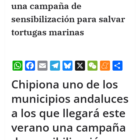
una campaña de
sensibilización para salvar
tortugas marinas
W
F
E
T
Bl
X
W
M
C
h
a
m
el
u
e
e
o
Chipiona uno de los
at
c
ail
e
e
C
n
m
s
e
gr
s
h
e
p
municipios andaluces
A
b
a
k
at
a
ar
a los que llegará este
p
o
m
y
m
tir
p
o
e
verano una campaña
k