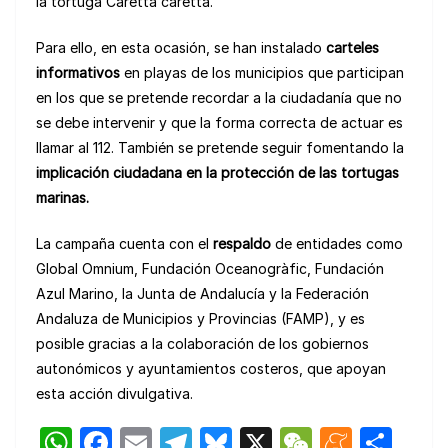
la tortuga Caretta caretta.
Para ello, en esta ocasión, se han instalado
carteles
informativos
en playas de los municipios que participan
en los que se pretende recordar a la ciudadanía que no
se debe intervenir y que la forma correcta de actuar es
llamar al 112. También se pretende seguir fomentando la
implicación ciudadana en la protección de las tortugas
marinas.
La campaña cuenta con el
respaldo
de entidades como
Global Omnium, Fundación Oceanogràfic, Fundación
Azul Marino, la Junta de Andalucía y la Federación
Andaluza de Municipios y Provincias (FAMP), y es
posible gracias a la colaboración de los gobiernos
autonómicos y ayuntamientos costeros, que apoyan
esta acción divulgativa.
W
F
E
T
Bl
X
W
M
C