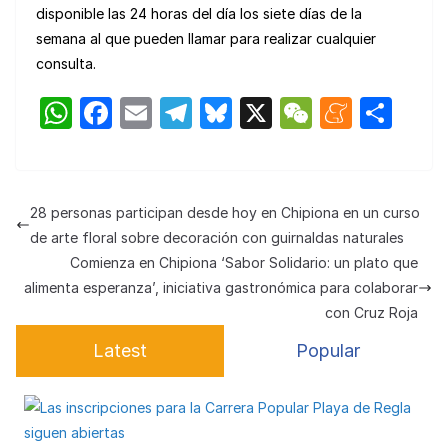
disponible las 24 horas del día los siete días de la
semana al que pueden llamar para realizar cualquier
consulta.
W
F
E
T
Bl
X
W
M
C
h
a
m
el
u
e
e
o
at
c
ail
e
e
C
n
m
s
e
gr
s
h
e
p
28 personas participan desde hoy en Chipiona en un curso
A
b
a
k
at
a
ar
de arte floral sobre decoración con guirnaldas naturales
p
o
m
y
m
tir
Comienza en Chipiona ‘Sabor Solidario: un plato que
alimenta esperanza’, iniciativa gastronómica para colaborar
p
o
e
con Cruz Roja
k
Latest
Popular