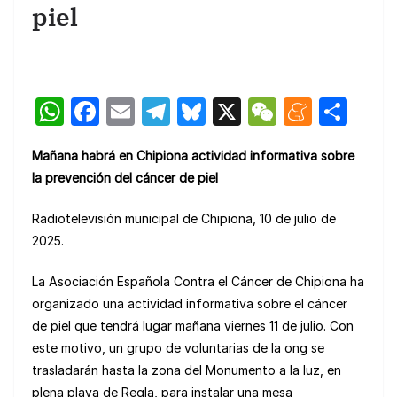
piel
W
F
E
T
Bl
X
W
M
C
h
a
m
el
u
e
e
o
Mañana habrá en Chipiona actividad informativa sobre
at
c
ail
e
e
C
n
m
la prevención del cáncer de piel
s
e
gr
s
h
e
p
A
b
a
k
at
a
ar
Radiotelevisión municipal de Chipiona, 10 de julio de
2025.
p
o
m
y
m
tir
p
o
e
La Asociación Española Contra el Cáncer de Chipiona ha
k
organizado una actividad informativa sobre el cáncer
de piel que tendrá lugar mañana viernes 11 de julio. Con
este motivo, un grupo de voluntarias de la ong se
trasladarán hasta la zona del Monumento a la luz, en
plena playa de Regla, para instalar una mesa