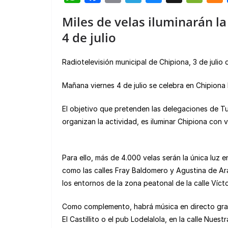
h
a
m
el
u
e
Miles de velas iluminarán l
at
c
ail
e
e
C
4 de julio
s
e
gr
s
h
A
b
a
k
at
Radiotelevisión municipal de Chipiona, 3 de julio
p
o
m
y
Mañana viernes 4 de julio se celebra en Chipiona 
p
o
k
El objetivo que pretenden las delegaciones de T
organizan la actividad, es iluminar Chipiona con v
Para ello, más de 4.000 velas serán la única luz 
como las calles Fray Baldomero y Agustina de Arag
los entornos de la zona peatonal de la calle Víctor
Como complemento, habrá música en directo graci
El Castillito o el pub Lodelalola, en la calle Nuest