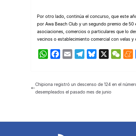
Por otro lado, continúa el concurso, que este 
por Awa Beach Club y un segundo premio de 50 e
asociaciones, comercios o particulares que lo d
vecinos o establecimiento comercial con velas y 
W
F
E
T
Bl
X
W
h
a
m
el
u
e
at
c
ail
e
e
C
s
e
gr
s
h
Chipiona registró un descenso de 124 en el númer
A
b
a
k
at
desempleados el pasado mes de junio
p
o
m
y
p
o
k