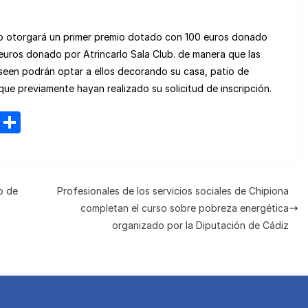
año otorgará un primer premio dotado con 100 euros donado
uros donado por Atrincarlo Sala Club. de manera que las
eseen podrán optar a ellos decorando su casa, patio de
que previamente hayan realizado su solicitud de inscripción.
M
C
e
o
n
m
e
p
o de
Profesionales de los servicios sociales de Chipiona
a
ar
completan el curso sobre pobreza energética
m
tir
organizado por la Diputación de Cádiz
e