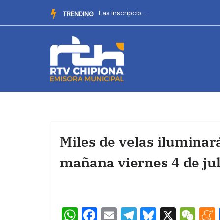
Saltar
La Delegación de Cultura recuerda el procedimiento para par...
TRENDING
al
contenido
Miles de velas iluminar
mañana viernes 4 de jul
W
F
E
T
Bl
X
W