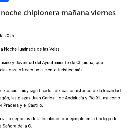
e
o
a noche chipionera mañana viernes
n
m
e
p
a
ar
 de 2025
m
tir
la Noche Iluminada de las Velas.
e
urismo y Juventud del Ayuntamiento de Chipiona, que
elas para ofrecer un aliciente turístico más.
en espacios muy significados del casco histórico de la localidad
ón, las plazas Juan Carlos I, de Andalucía y Pío XII, así como
 Pradera y el Castillo.
as a negocios de la localidad, por ejemplo en la bodega de
ra Señora de la O.