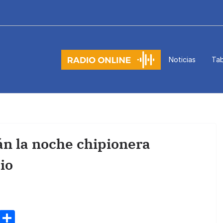
Noticias
Tab
án la noche chipionera
io
M
C