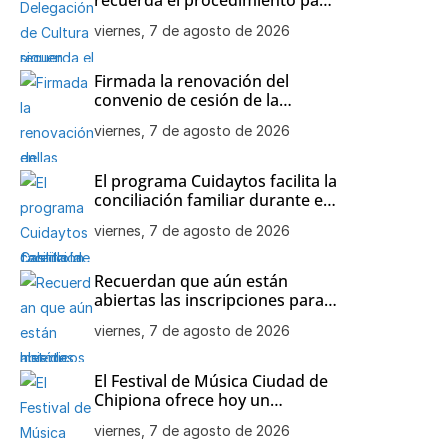
participar en las visitas
viernes, 7 de agosto de 2026
teatralizadas al Castillo de
Chipiona
Firmada la renovación del
convenio de cesión de la
colección de maquetas de
viernes, 7 de agosto de 2026
barcos históricos de Julio
Bornay al Ayuntamiento de
Chipiona
El programa Cuidaytos facilita la
conciliación familiar durante el
mes de agosto en Chipiona
viernes, 7 de agosto de 2026
Recuerdan que aún están
abiertas las inscripciones para
el Open de Tenis de agosto en
viernes, 7 de agosto de 2026
Chipiona
El Festival de Música Ciudad de
Chipiona ofrece hoy un
concierto de Orquesta
viernes, 7 de agosto de 2026
Flamenca