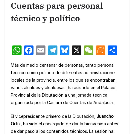
Cuentas para personal
técnico y político
W
F
E
T
Bl
X
W
M
C
h
a
m
el
u
e
e
o
Más de medio centenar de personas, tanto personal
at
c
ail
e
e
C
n
m
técnico como político de diferentes administraciones
s
e
gr
s
h
e
p
locales de la provincia, entre los que se encontraban
A
b
a
k
at
a
ar
varios alcaldes y alcaldesas, ha asistido en el Palacio
p
o
m
y
m
tir
Provincial de la Diputación a una jornada técnica
organizada por la Cámara de Cuentas de Andalucía.
p
o
e
k
El vicepresidente primero de la Diputación,
Juancho
Ortiz
, ha sido el encargado de dar la bienvenida antes
de dar paso a los contenidos técnicos. La sesión ha