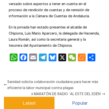
versado sobre aspectos a tener en cuenta en el
proceso de rendición de cuentas y de remisión de
información a la Cámara de Cuentas de Andalucía.
En la jornada han estado presentes el alcalde de
Chipiona, Luis Mario Aparcero, la delegada de Hacienda,
Laura Román, así como la secretaria general y la
tesorera del Ayuntamiento de Chipiona.
W
F
E
T
Bl
X
W
M
C
h
a
m
el
u
e
e
o
at
c
ail
e
e
C
n
m
s
e
gr
s
h
e
p
Sanidad solicita colaboración ciudadana para hacer más
A
b
a
k
at
a
ar
eficiente la labor municipal contra plagas
p
o
m
y
m
tir
ii MARATÓN DE RADIO `AL ESTE DEL EDÉN´
p
o
e
Latest
Popular