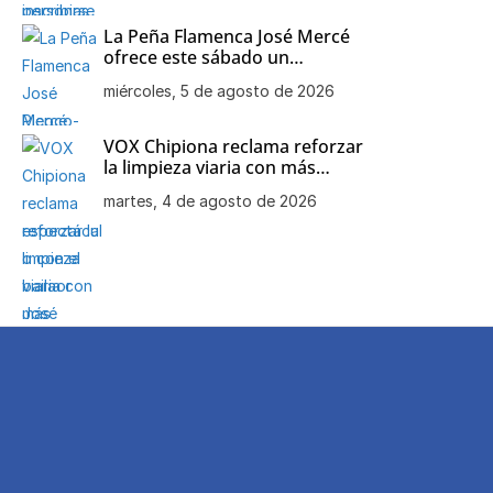
La Peña Flamenca José Mercé
ofrece este sábado un
espectáculo con el bailaor José
miércoles, 5 de agosto de 2026
Carlos Marchante como
protagonista
VOX Chipiona reclama reforzar
la limpieza viaria con más
personal, maquinaria y una
martes, 4 de agosto de 2026
mejor planificación