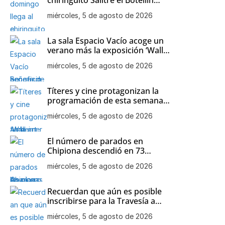
Solidario a beneficio de la
miércoles, 5 de agosto de 2026
asociación de Alzheimer y otras
demencias de Chipiona
La sala Espacio Vacío acoge un
verano más la exposición ‘Wall
art decor’ de Mari Carmen
miércoles, 5 de agosto de 2026
Aparcero
Títeres y cine protagonizan la
programación de esta semana
en las playas de Chipiona
miércoles, 5 de agosto de 2026
El número de parados en
Chipiona descendió en 73
personas en el mes de julio
miércoles, 5 de agosto de 2026
Recuerdan que aún es posible
inscribirse para la Travesía a
nado Picoco-Playa de Regla
miércoles, 5 de agosto de 2026