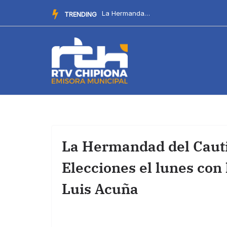
Saltar
Este domingo llega al chiringuito Salitre el Botellín Solid...
TRENDING
al
contenido
La Hermandad del Cauti
Elecciones el lunes con
Luis Acuña