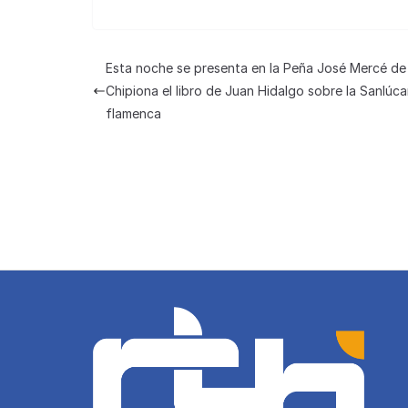
h
a
m
el
u
e
at
c
ail
e
e
C
s
e
gr
s
h
Esta noche se presenta en la Peña José Mercé de
A
b
a
k
at
Chipiona el libro de Juan Hidalgo sobre la Sanlúca
p
o
m
y
flamenca
p
o
k