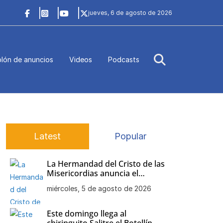
jueves, 6 de agosto de 2026
lón de anuncios
Videos
Podcasts
Latest
Popular
La Hermandad del Cristo de las
Misericordias anuncia el
besamanos de Nuestra Señora
miércoles, 5 de agosto de 2026
de la Soledad
Este domingo llega al
chiringuito Salitre el Botellín