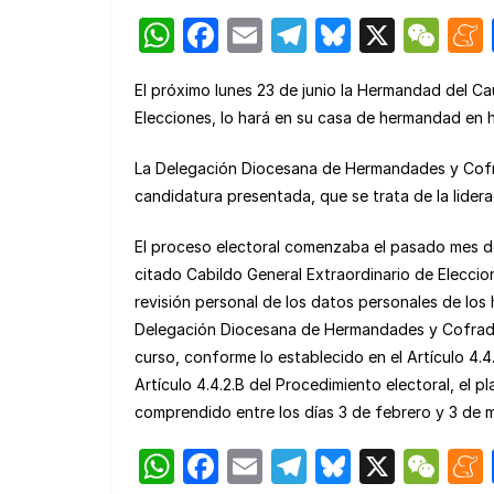
W
F
E
T
Bl
X
W
h
a
m
el
u
e
El próximo lunes 23 de junio la Hermandad del Ca
at
c
ail
e
e
C
Elecciones, lo hará en su casa de hermandad en h
s
e
gr
s
h
A
b
a
k
at
La Delegación Diocesana de Hermandades y Cofra
candidatura presentada, que se trata de la lider
p
o
m
y
p
o
El proceso electoral comenzaba el pasado mes de 
k
citado Cabildo General Extraordinario de Eleccio
revisión personal de los datos personales de los
Delegación Diocesana de Hermandades y Cofradía
curso, conforme lo establecido en el Artículo 4.4
Artículo 4.4.2.B del Procedimiento electoral, el 
comprendido entre los días 3 de febrero y 3 de 
W
F
E
T
Bl
X
W