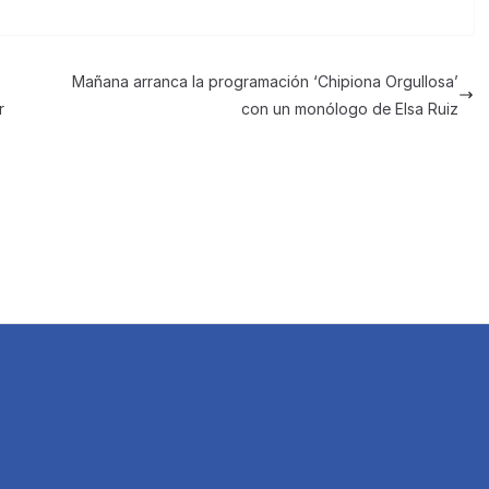
e
o
n
m
e
p
Mañana arranca la programación ‘Chipiona Orgullosa’
a
ar
r
con un monólogo de Elsa Ruiz
m
tir
e