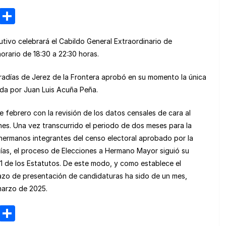
M
C
e
o
utivo celebrará el Cabildo General Extraordinario de
n
m
orario de 18:30 a 22:30 horas.
e
p
a
ar
días de Jerez de la Frontera aprobó en su momento la única
ada por Juan Luis Acuña Peña.
m
tir
e
febrero con la revisión de los datos censales de cara al
nes. Una vez transcurrido el periodo de dos meses para la
 hermanos integrantes del censo electoral aprobado por la
s, el proceso de Elecciones a Hermano Mayor siguió su
.1 de los Estatutos. De este modo, y como establece el
plazo de presentación de candidaturas ha sido de un mes,
marzo de 2025.
M
C