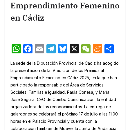
Emprendimiento Femenino
en Cádiz
W
F
E
T
Bl
X
W
M
C
h
a
m
el
u
e
e
o
La sede de la Diputación Provincial de Cádiz ha acogido
at
c
ail
e
e
C
n
m
la presentación de la IV edición de los Premios al
s
e
gr
s
h
e
p
Emprendimiento Femenino en Cádiz 2025, en la que han
A
b
a
k
at
a
ar
participado la responsable del Área de Servicios
p
o
m
y
m
tir
Sociales, Familias e Igualdad, Paula Conesa, y María
José Segura, CEO de Combo Comunicación, la entidad
p
o
e
organizadora de los reconocimientos. La entrega de
k
galardones se celebrará el próximo 17 de julio a las 11:00
horas en el Palacio Provincial y cuenta con la
colaboración también de Moeve, la Junta de Andalucía,