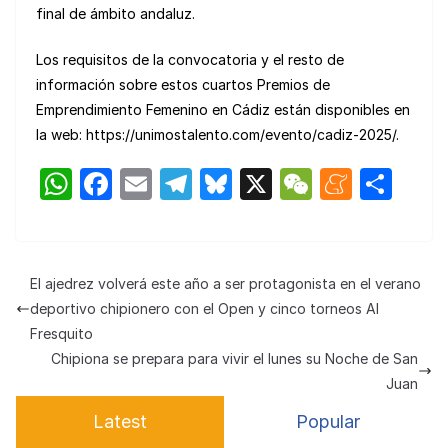
final de ámbito andaluz.
Los requisitos de la convocatoria y el resto de
información sobre estos cuartos Premios de
Emprendimiento Femenino en Cádiz están disponibles en
la web: https://unimostalento.com/evento/cadiz-2025/.
W
F
E
T
Bl
X
W
M
C
h
a
m
el
u
e
e
o
at
c
ail
e
e
C
n
m
s
e
gr
s
h
e
p
El ajedrez volverá este año a ser protagonista en el verano
A
b
a
k
at
a
ar
deportivo chipionero con el Open y cinco torneos Al
p
o
m
y
m
tir
Fresquito
Chipiona se prepara para vivir el lunes su Noche de San
p
o
e
Juan
k
Latest
Popular