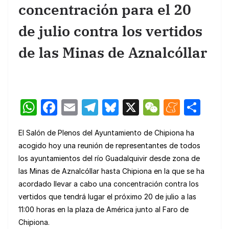
concentración para el 20
de julio contra los vertidos
de las Minas de Aznalcóllar
W
F
E
T
Bl
X
W
M
C
h
a
m
el
u
e
e
o
El Salón de Plenos del Ayuntamiento de Chipiona ha
at
c
ail
e
e
C
n
m
acogido hoy una reunión de representantes de todos
s
e
gr
s
h
e
p
los ayuntamientos del río Guadalquivir desde zona de
A
b
a
k
at
a
ar
las Minas de Aznalcóllar hasta Chipiona en la que se ha
p
o
m
y
m
tir
acordado llevar a cabo una concentración contra los
vertidos que tendrá lugar el próximo 20 de julio a las
p
o
e
11:00 horas en la plaza de América junto al Faro de
k
Chipiona.