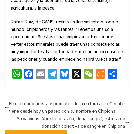
Guadalquivir y la economía de la zona, el turismo, la
agricultura, y la pesca.
Rafael Ruiz, de CANS, realizó un llamamiento a todo el
mundo, chipioneros y visitantes: “Tenemos una sola
oportunidad. Si estas minas empiezan a funcionar y
verter estos minerales puede traer unas consecuencias
muy importantes. Las autoridades no han hecho caso de
las peticiones y cuando empiece no habrá vuelta atrás”.
W
F
E
T
Bl
X
W
M
C
h
a
m
el
u
e
e
o
at
c
ail
e
e
C
n
m
s
e
gr
s
h
e
p
El recordado artista y promotor de la cultura Julio Ceballos
A
b
a
k
at
a
ar
tiene desde hoy un paseo con su nombre en Chipiona
p
o
m
y
m
tir
‘Salva vidas. Abre tu corazón, dona sangre’, esta tarde
donación colectiva de sangre en Chipiona
p
o
e