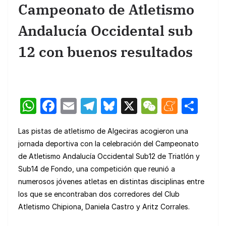
Campeonato de Atletismo
Andalucía Occidental sub
12 con buenos resultados
W
F
E
T
Bl
X
W
M
C
h
a
m
el
u
e
e
o
Las pistas de atletismo de Algeciras acogieron una
at
c
ail
e
e
C
n
m
jornada deportiva con la celebración del Campeonato
s
e
gr
s
h
e
p
de Atletismo Andalucía Occidental Sub12 de Triatlón y
A
b
a
k
at
a
ar
Sub14 de Fondo, una competición que reunió a
p
o
m
y
m
tir
numerosos jóvenes atletas en distintas disciplinas entre
los que se encontraban dos corredores del Club
p
o
e
Atletismo Chipiona, Daniela Castro y Aritz Corrales.
k