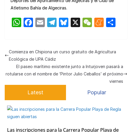
Deportes del Ayuntamiento de Algeciras y el Club de
Atletismo Bahía de Algeciras.
W
F
E
T
Bl
X
W
M
C
h
a
m
el
u
e
e
o
at
c
ail
e
e
C
n
m
s
e
gr
s
h
e
p
Comienza en Chipiona un curso gratuito de Agricultura
A
b
a
k
at
a
ar
Ecológica de UPA Cádiz
p
o
m
y
m
tir
El paseo marítimo existente junto a Inturjoven pasará a
rotularse con el nombre de ‘Pintor Julio Ceballos’ el próximo
p
o
e
viernes
k
Latest
Popular
Las inscripciones para la Carrera Popular Playa de