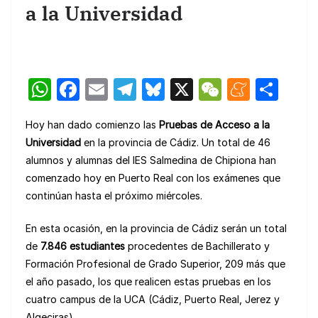
a la Universidad
W
F
E
T
Bl
X
W
M
C
h
a
m
el
u
e
e
o
Hoy han dado comienzo las
Pruebas de Acceso a la
at
c
ail
e
e
C
n
m
Universidad
en la provincia de Cádiz. Un total de 46
s
e
gr
s
h
e
p
alumnos y alumnas del IES Salmedina de Chipiona han
A
b
a
k
at
a
ar
comenzado hoy en Puerto Real con los exámenes que
p
o
m
y
m
tir
continúan hasta el próximo miércoles.
p
o
e
En esta ocasión, en la provincia de Cádiz serán un total
k
de
7.846 estudiantes
procedentes de Bachillerato y
Formación Profesional de Grado Superior, 209 más que
el año pasado, los que realicen estas pruebas en los
cuatro campus de la UCA (Cádiz, Puerto Real, Jerez y
Algeciras).