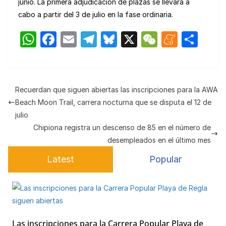
junio. La primera adjudicación de plazas se llevará a
cabo a partir del 3 de julio en la fase ordinaria.
W
F
E
T
Bl
X
W
M
C
h
a
m
el
u
e
e
o
at
c
ail
e
e
C
n
m
s
e
gr
s
h
e
p
Recuerdan que siguen abiertas las inscripciones para la AWA
A
b
a
k
at
a
ar
Beach Moon Trail, carrera nocturna que se disputa el 12 de
p
o
m
y
m
tir
julio
Chipiona registra un descenso de 85 en el número de
p
o
e
desempleados en el último mes
k
Latest
Popular
Las inscripciones para la Carrera Popular Playa de