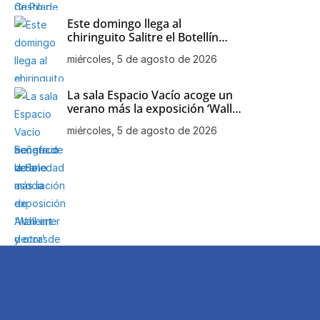
Este domingo llega al
chiringuito Salitre el Botellín
Solidario a beneficio de la
miércoles, 5 de agosto de 2026
asociación de Alzheimer y otras
demencias de Chipiona
La sala Espacio Vacío acoge un
verano más la exposición ‘Wall
art decor’ de Mari Carmen
miércoles, 5 de agosto de 2026
Aparcero