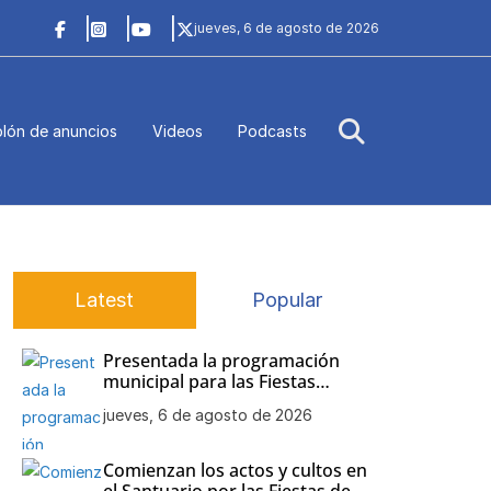
jueves, 6 de agosto de 2026
lón de anuncios
Videos
Podcasts
Latest
Popular
Presentada la programación
municipal para las Fiestas
Patronales de Nuestra Señora
jueves, 6 de agosto de 2026
de Regla
Comienzan los actos y cultos en
el Santuario por las Fiestas de