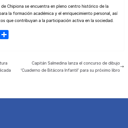
e Chipiona se encuentra en pleno centro histórico de la
ara la formación académica y el enriquecimiento personal, así
os que contribuyan a la participación activa en la sociedad.
M
C
e
o
n
m
e
p
tura
Capitán Salmedina lanza el concurso de dibujo
a
ar
dicada
‘Cuaderno de Bitácora Infantil’ para su próximo libro
m
tir
e