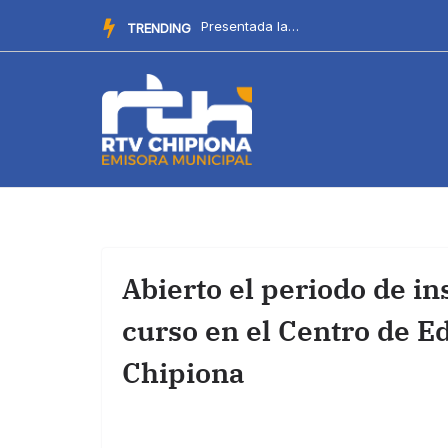
Saltar
Comienzan los actos y cultos en el Santuario por las Fiestas...
TRENDING
al
contenido
Abierto el periodo de i
curso en el Centro de E
Chipiona