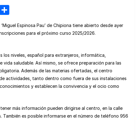
M
C
e
o
‘Miguel Espinosa Pau’ de Chipiona tiene abierto desde ayer
n
m
inscripciones para el próximo curso 2025/2026.
e
p
a
ar
s los niveles, español para extranjeros, informática,
m
tir
e vida saludable. Así mismo, se ofrece preparación para las
e
bligatoria. Además de las materias ofertadas, el centro
e actividades, tanto dentro como fuera de sus instalaciones
s conocimientos y establecen la convivencia y el ocio como
ener más información pueden dirigirse al centro, en la calle
as. También es posible informarse en el número de teléfono 956