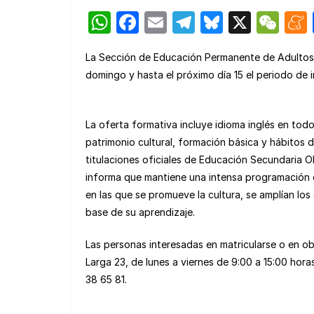
W
F
E
T
Bl
X
W
h
a
m
el
u
e
La Sección de Educación Permanente de Adultos 
at
c
ail
e
e
C
domingo y hasta el próximo día 15 el periodo de 
s
e
gr
s
h
A
b
a
k
at
La oferta formativa incluye idioma inglés en todo
p
o
m
y
patrimonio cultural, formación básica y hábitos d
p
o
titulaciones oficiales de Educación Secundaria O
k
informa que mantiene una intensa programación d
en las que se promueve la cultura, se amplían lo
base de su aprendizaje.
Las personas interesadas en matricularse o en obt
Larga 23, de lunes a viernes de 9:00 a 15:00 hor
38 65 81.