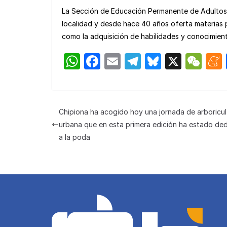
La Sección de Educación Permanente de Adultos d
localidad y desde hace 40 años oferta materias p
como la adquisición de habilidades y conocimient
W
F
E
T
Bl
X
W
h
a
m
el
u
e
at
c
ail
e
e
C
s
e
gr
s
h
Chipiona ha acogido hoy una jornada de arboricul
A
b
a
k
at
urbana que en esta primera edición ha estado de
p
o
m
y
a la poda
p
o
k