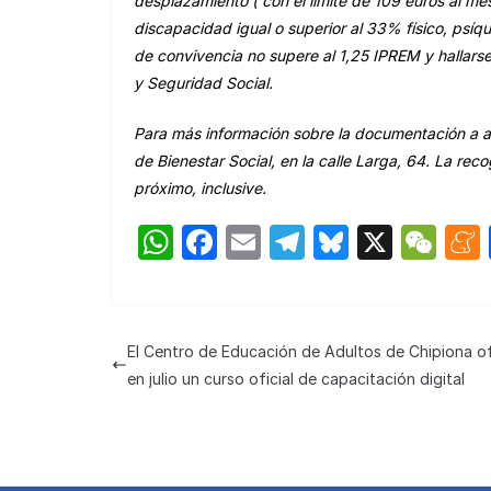
desplazamiento ( con el límite de 109 euros al mes
discapacidad igual o superior al 33%
físico, psíq
de convivencia no super
e
al
1,25 IPREM
y h
allars
y Seguridad Social.
Para más información sobre la documentación a acre
de Bienestar Social, en la calle Larga, 64. La rec
próximo, inclusive.
W
F
E
T
Bl
X
W
h
a
m
el
u
e
at
c
ail
e
e
C
s
e
gr
s
h
El Centro de Educación de Adultos de Chipiona o
A
b
a
k
at
en julio un curso oficial de capacitación digital
p
o
m
y
p
o
k