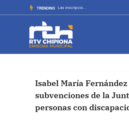
Saltar
La Delegación de Cultura recuerda el procedimiento para par...
TRENDING
al
contenido
Isabel María Fernández 
subvenciones de la Jun
personas con discapaci