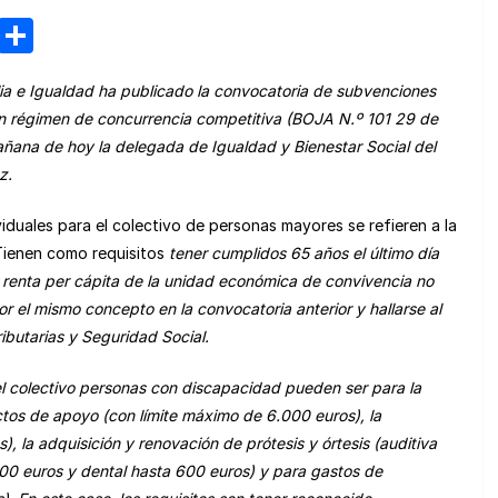
M
C
e
o
lia e Igualdad
ha publicado la convocatoria de subvenciones
n
m
n régimen de concurrencia competitiva
(BOJA N.º
101
29 de
e
p
añana de hoy la delegada de Igualdad y Bienestar Social del
a
ar
z.
m
tir
iduales para el colectivo de personas mayores se refieren a la
e
Tienen como requisitos
t
ener cumplidos 65 años
el último día
 renta per cápita de la unidad económica de convivencia no
por el mismo concepto en la convocatoria anterior
y h
allarse al
ributarias y Seguridad Social.
el colectivo personas con discapacidad pueden ser para la
ctos de apoyo
(con límite máximo de 6.0
00
euros), la
), la a
dquisición y renovación de prótesis y órtesis
(
auditiva
00
euros y
dental
hasta
600
euros) y para gastos de