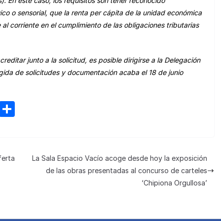
). En este caso, los requisitos son
t
ener reconocido
uico o sensorial,
que la
renta per cápita de la unidad económica
e al corriente en el cumplimiento de las obligaciones tributarias
ditar junto a la solicitud, es posible dirigirse a la Delegación
ogida de solicitudes y documentación acaba el 18 de junio
M
C
e
o
n
m
e
p
ferta
La Sala Espacio Vacío acoge desde hoy la exposición
a
ar
de las obras presentadas al concurso de carteles
m
tir
‘Chipiona Orgullosa’
e