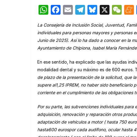
W
F
E
T
Bl
X
W
h
a
m
el
u
e
L
a Consejería de Inclusión Social, Juventud, Fami
at
c
ail
e
e
C
i
ndividuales para
p
ersonas
m
ayores y
p
ersonas
e
s
e
gr
s
h
Junio de 202
5
).
Así lo ha dado a conocer en la m
A
b
a
k
at
Ayuntamiento de Chipiona, Isabel María Fernánde
p
o
m
y
En ese sentido, ha explicado que las ayudas indiv
p
o
modalidad dental y su máximo es de 600 euros. 
k
de plazo de la presentación de la solicitud
, que l
a
super
e
a
l
1,25 IPREM,
n
o haber sido beneficiario 
corriente en el cumplimiento de las obligaciones t
Por su parte, las subvenciones individuales para 
adquisición, renovación y reparación
o
tr
os produ
a
daptación de vehículos a motor
( hasta
750
euros
hasta
600
euros
por cada
audífono, ocular
hasta
4