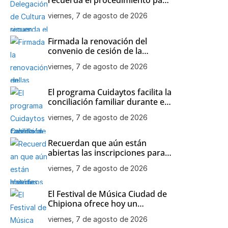
participar en las visitas
viernes, 7 de agosto de 2026
teatralizadas al Castillo de
Chipiona
Firmada la renovación del
convenio de cesión de la
colección de maquetas de
viernes, 7 de agosto de 2026
barcos históricos de Julio
Bornay al Ayuntamiento de
Chipiona
El programa Cuidaytos facilita la
conciliación familiar durante el
mes de agosto en Chipiona
viernes, 7 de agosto de 2026
Recuerdan que aún están
abiertas las inscripciones para
el Open de Tenis de agosto en
viernes, 7 de agosto de 2026
Chipiona
El Festival de Música Ciudad de
Chipiona ofrece hoy un
concierto de Orquesta
viernes, 7 de agosto de 2026
Flamenca